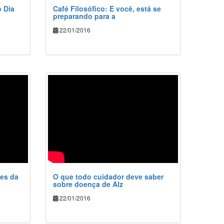
 Dia
Café Filosófico: E você, está se
preparando para a
22/01/2016
es da
O que todo cuidador deve saber
sobre doença de Alz
22/01/2016