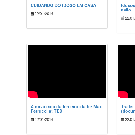
CUIDANDO DO IDOSO EM CASA
Idosos
asilo
22/01/2016
22/01
A nova cara da terceira idade: Max
Traile
Petrucci at TED
(docum
22/01/2016
22/01