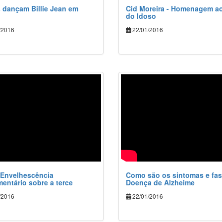
 dançam Billie Jean em
Cid Moreira - Homenagem ao
do Idoso
/2016
22/01/2016
r Envelhescência
Como são os sintomas e fas
entário sobre a terce
Doença de Alzheime
/2016
22/01/2016