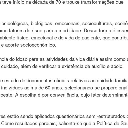
a teve início na década de 70 e trouxe transformações que
psicológicas, biológicas, emocionais, socioculturais, econ
mo fatores de risco para a morbidade. Dessa forma é essen
biente físico, emocional e de vida do paciente, que contri
co e aporte socioeconômico.
ncia do idoso para as atividades da vida diária assim como 
cuidado, além de verificar a existência de auxílio e apoio.
 e estudo de documentos oficiais relativos ao cuidado famili
 indivíduos acima de 60 anos, selecionando-se proporciona
oeste. A escolha é por conveniência, cujo fator determinant
res estão sendo aplicados questionários semi-estruturados 
Como resultados parciais, salienta-se que a Política de Sa