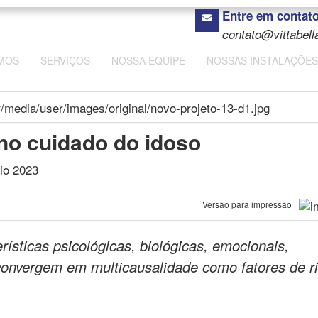
Entre em contat
contato@vittabell
MOS
SERVIÇOS
NOSSA EQUIPE
NOSSAS INSTALAÇÕES
 no cuidado do idoso
io 2023
Versão para impressão
ísticas psicológicas, biológicas, emocionais,
 convergem em multicausalidade como fatores de r