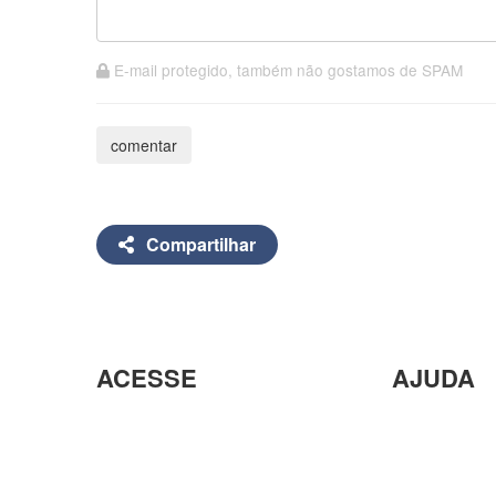
E-mail protegido, também não gostamos de SPAM
Compartilhar
ACESSE
AJUDA
Desospitalização para idosos
Seja um For
Protocolo de Visitas
Blog