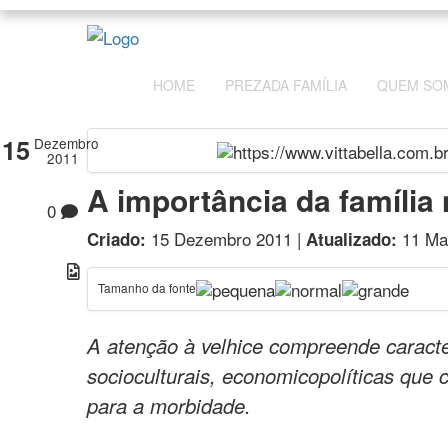
HOME
PREZADA FAMÍLIA
QUEM SO
15
Dezembro
2011
A importância da família
0
15 Dezembro 2011 |
11 Ma
Criado:
Atualizado:
Tamanho da fonte
A atenção à velhice compreende caracter
socioculturais, economicopolíticas que
para a morbidade.