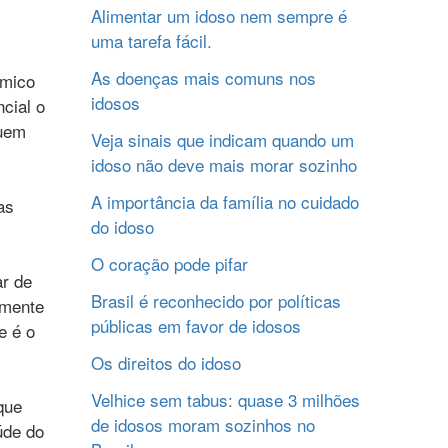
Alimentar um idoso nem sempre é
uma tarefa fácil.
As doenças mais comuns nos
ômico
idosos
cial o
buem
Veja sinais que indicam quando um
idoso não deve mais morar sozinho
A importância da família no cuidado
as
do idoso
O coração pode pifar
ar de
Brasil é reconhecido por políticas
lmente
públicas em favor de idosos
e é o
Os direitos do idoso
Velhice sem tabus: quase 3 milhões
que
de idosos moram sozinhos no
úde do